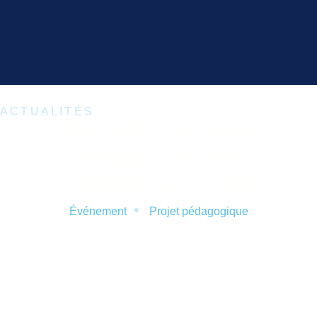
ACTUALITÉS
VIRGINIE THOMAS,
DRUIDESSE DES
CIDRES AU LYCÉE
•
Événement
Projet pédagogique