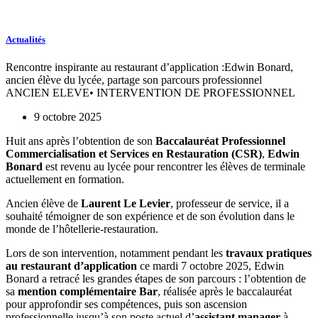
Aller
au
contenu
Actualités
Rencontre inspirante au restaurant d’application :Edwin Bonard,
ancien élève du lycée, partage son parcours professionnel
ANCIEN ELEVE
•
INTERVENTION DE PROFESSIONNEL
9 octobre 2025
Huit ans après l’obtention de son
Baccalauréat Professionnel
Commercialisation et Services en Restauration (CSR)
,
Edwin
Bonard
est revenu au lycée pour rencontrer les élèves de terminale
actuellement en formation.
Ancien élève de
Laurent Le Levier
, professeur de service, il a
souhaité témoigner de son expérience et de son évolution dans le
monde de l’hôtellerie-restauration.
Lors de son intervention, notamment pendant les
travaux pratiques
au restaurant d’application
ce mardi 7 octobre 2025, Edwin
Bonard a retracé les grandes étapes de son parcours : l’obtention de
sa
mention complémentaire Bar
, réalisée après le baccalauréat
pour approfondir ses compétences, puis son ascension
professionnelle jusqu’à son poste actuel d’
assistant manager
à